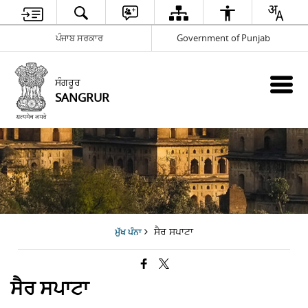
ਪੰਜਾਬ ਸਰਕਾਰ
Government of Punjab
ਸੰਗਰੂਰ
SANGRUR
ਸੈਰ ਸਪਾਟਾ
ਮੁੱਖ ਪੰਨਾ
ਸੈਰ ਸਪਾਟਾ