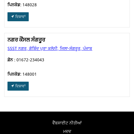
ਪਿਨਕੋਡ:
148028
ਦਿਸ਼ਾਵਾਂ
ਨਗਰ ਕੌਂਸਲ ਸੰਗਰੂਰ
SSST ਨਗਰ, ਗੋਬਿੰਦ ਪੁਰਾ ਕਲੋਨੀ, ਜਿਲਾ-ਸੰਗਰੂਰ, ਪੰਜਾਬ
ਫ਼ੋਨ :
01672-234043
ਪਿਨਕੋਡ:
148001
ਦਿਸ਼ਾਵਾਂ
ਵੈੱਬਸਾਈਟ ਨੀਤੀਆਂ
ਮਦਦ