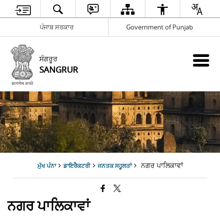
ਪੰਜਾਬ ਸਰਕਾਰ
Government of Punjab
ਸੰਗਰੂਰ
SANGRUR
ਨਗਰ ਪਾਲਿਕਾਵਾਂ
ਮੁੱਖ ਪੰਨਾ
ਡਾਇਰੈਕਟਰੀ
ਜਨਤਕ ਸਹੂਲਤਾਂ
ਨਗਰ ਪਾਲਿਕਾਵਾਂ