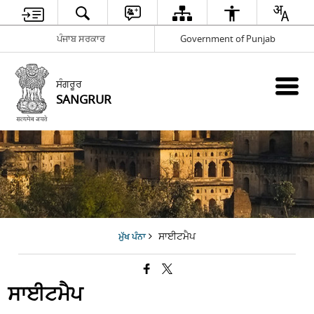
ਪੰਜਾਬ ਸਰਕਾਰ
Government of Punjab
ਸੰਗਰੂਰ
SANGRUR
ਸਾਈਟਮੈਪ
ਮੁੱਖ ਪੰਨਾ
ਸਾਈਟਮੈਪ