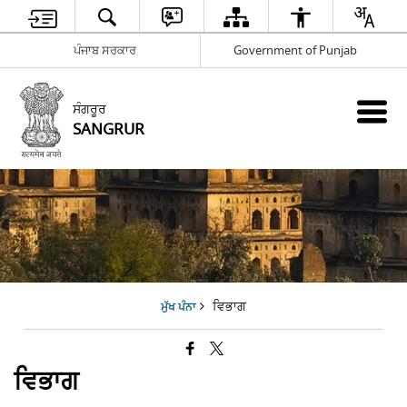
ਪੰਜਾਬ ਸਰਕਾਰ
Government of Punjab
ਸੰਗਰੂਰ
SANGRUR
ਵਿਭਾਗ
ਮੁੱਖ ਪੰਨਾ
ਵਿਭਾਗ