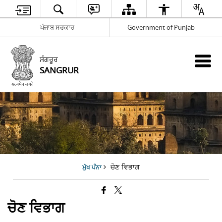
ਪੰਜਾਬ ਸਰਕਾਰ
Government of Punjab
ਸੰਗਰੂਰ
SANGRUR
ਚੋਣ ਵਿਭਾਗ
ਮੁੱਖ ਪੰਨਾ
ਚੋਣ ਵਿਭਾਗ